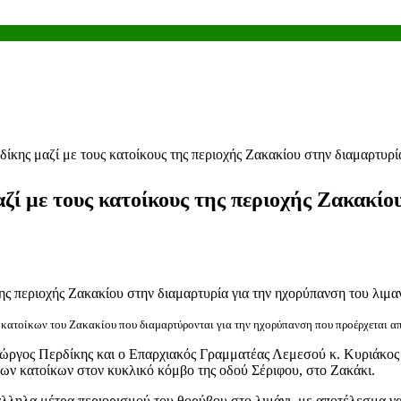
ίκης μαζί με τους κατοίκους της περιοχής Ζακακίου στην διαμαρτυρ
ζί με τους κατοίκους της περιοχής Ζακακίο
κατοίκων του Ζακακίου που διαμαρτύρονται για την ηχορύπανση που προέρχεται απ
ώργος Περδίκης και ο Επαρχιακός Γραμματέας Λεμεσού κ. Κυριάκος
ων κατοίκων στον κυκλικό κόμβο της οδού Σέριφου, στο Ζακάκι.
ατάλληλα μέτρα περιορισμού του θορύβου στο λιμάνι, με αποτέλεσμα 