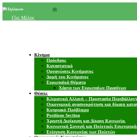
+357 22 518787
info@cyprusgreens.org
Γίνε Μέλος
Κίνημα
Πρόεδρος
Καταστατικό
Οργανώσεις Κινήματος
Δομή του Κινήματος
Ευρωπαϊκά Θέματα
Χάρτα των Ευρωπαίων Πρασίνων
Θέσεις
Κλιματική Αλλαγή – Προστασία Περιβάλλον
Οικονομική ανασυγκρότηση και δίκαιη κατα
Κυπριακό Πρόβλημα
Positions Section
Χρηστή Διοίκηση και Δίκαιη Κοινωνία.
Κοινωνική Συνοχή και Πολιτικές Εσωτερική
Ενίσχυση Κοινωνίας των Πολιτών