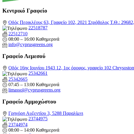
Κεντρικό Γραφείο
Οδός Περικλέους 63, Γραφείο 102, 2021 Στρόβολος Τ.Θ.: 2968
22518787
22512710
08:00 – 16:00 Καθημερινά
info@cyprusgreens.org
Γραφείο Λεμεσού
Οδός 16ης Ιουνίου 1943 12, 1ος όροφος, γραφείο 102 Chrysosto
25342661
25342665
07:45 – 13:00 Καθημερινά
limassol@
cyprusgreens.org
Γραφείο Αμμοχώστου
Γρηγόρη Αυξεντίου 3, 5288 Παραλίμνι
23744975
23744974
08:00 – 14:00 Καθημερινά