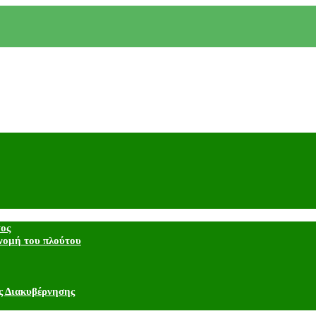
τος
νομή του πλούτου
ς Διακυβέρνησης