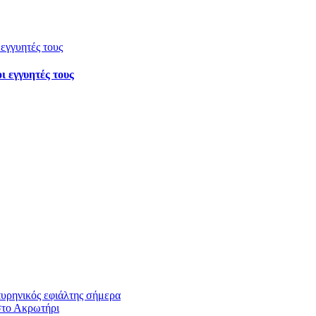
ι εγγυητές τους
πυρηνικός εφιάλτης σήμερα
στο Ακρωτήρι