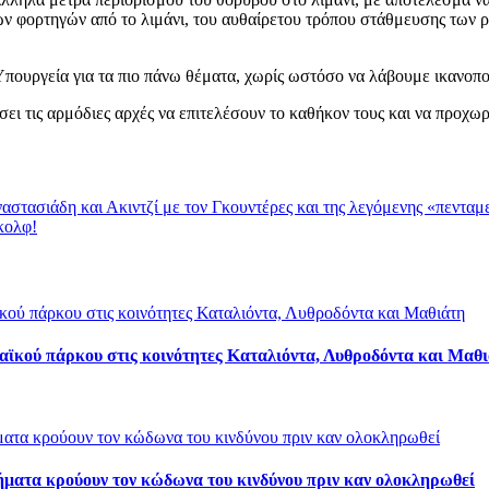
ων φορτηγών από το λιμάνι, του αυθαίρετου τρόπου στάθμευσης των
Υπουργεία για τα πιο πάνω θέματα, χωρίς ωστόσο να λάβουμε ικανοποι
ει τις αρμόδιες αρχές να επιτελέσουν το καθήκον τους και να προχω
στασιάδη και Ακιντζί με τον Γκουντέρες και της λεγόμενης «πενταμ
κολφ!
αϊκού πάρκου στις κοινότητες Καταλιόντα, Λυθροδόντα και Μαθ
χήματα κρούουν τον κώδωνα του κινδύνου πριν καν ολοκληρωθεί