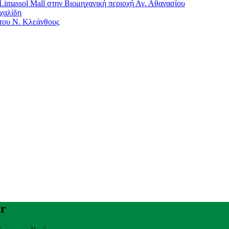
imassol Mall στην Βιομηχανική περιοχή Αγ. Αθανασίου
χαλίδη
 του Ν. Κλεάνθους
er