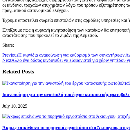
οι κίνδυνοι τροχαίων ατυχημάτων λόγω του τρόπου εξυπηρέτησης τ
πραγματικού αστυνομικού ελέγχου.
Έχουμε αποστείλει σωρεία επιστολών στις αρμόδιες υπηρεσίες και 
Ελπίζουμε πως η αυριανή κινητοποίηση των κατοίκων θα κινητοποιήσ
αναστάτωσης που προκαλεί το λιμάνι της Λεμεσού.
Share:
Previous
Η αιφνίδια ανακοίνωση για καθορισμό των συναντήσεων Ανα
Next
Άλλο ένα δάσος κινδυνεύει να εξαφανιστεί για χάριν γηπέδου γ
Related Posts
Ικανοποίηση για την αναστολή του έργου κατασκευής φωτοβολτ
July 10, 2025
Άκρως επικίνδυνο το πυρηνικό εργοστάσιο στο Άκιουγιου, ατυ