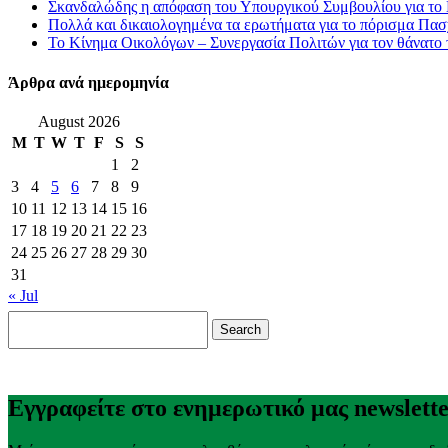
Σκανδαλώδης η απόφαση του Υπουργικού Συμβουλίου για το L
Πολλά και δικαιολογημένα τα ερωτήματα για το πόρισμα Πασ
Το Κίνημα Οικολόγων – Συνεργασία Πολιτών για τον θάνατο
Άρθρα ανά ημερομηνία
August 2026
M
T
W
T
F
S
S
1
2
3
4
5
6
7
8
9
10
11
12
13
14
15
16
17
18
19
20
21
22
23
24
25
26
27
28
29
30
31
« Jul
Search
for:
Εγγραφείτε στο ενημερωτικό μας newslett