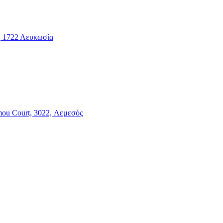
2, 1722 Λευκωσία
mou Court, 3022, Λεμεσός