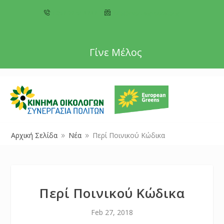
+357 22 518787
info@cyprusgreens.org
Γίνε Μέλος
Αρχική Σελίδα
Νέα
Περί Ποινικού Κώδικα
9
9
Περί Ποινικού Κώδικα
Feb 27, 2018