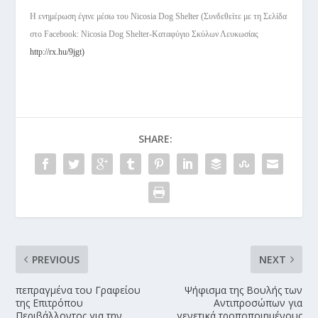
Η ενημέρωση έγινε μέσω του Nicosia Dog Shelter (Συνδεθείτε με τη Σελίδα
στο Facebook: Nicosia Dog Shelter-Καταφύγιο Σκύλων Λευκωσίας
http://rx.hu/9jgt)
SHARE:
PREVIOUS
NEXT
πεπραγμένα του Γραφείου
Ψήφισμα της Βουλής των
της Επιτρόπου
Αντιπροσώπων για
Περιβάλλοντος για την
γενετικά τροποποιημένους