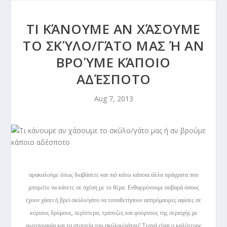
ΤΙ ΚΆΝΟΥΜΕ ΑΝ ΧΆΣΟΥΜΕ
ΤΟ ΣΚΎΛΟ/ΓΆΤΟ ΜΑΣ Ή ΑΝ
ΒΡΟΎΜΕ ΚΆΠΟΙΟ
ΑΔΈΣΠΟΤΟ
Aug 7, 2013
αρακαλούμε όπως διαβάσετε και πιό κάτω κάποια άλλα πράγματα που
μπορείτε να κάνετε σε σχέση με το θέμα. Ενθαρρύνουμε σοβαρά όσους
έχουν χάσει ή βρεί σκύλο/γάτο να τοποθετήσουν ασπρόμαυρες αφίσες σε
κύριους δρόμους, περίπτερα, τράπεζες και φούρνους της περιοχής με
φωτογραφία και τα στοιχεία του σκύλου/γάτου! Συχνά είναι ο καλύτερος