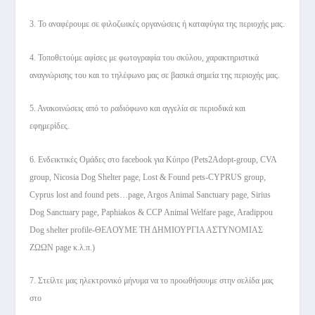
3. Το αναφέρουμε σε φιλοζωικές οργανώσεις ή καταφύγια της περιοχής μας.
4. Τοποθετούμε αφίσες με φωτογραφία του σκύλου, χαρακτηριστικά
αναγνώρισης του και το τηλέφωνο μας σε βασικά σημεία της περιοχής μας.
5. Ανακοινώσεις από το ραδιόφωνο και αγγελία σε περιοδικά και
εφημερίδες.
6. Ενδεικτικές Ομάδες στο facebook για Κύπρο (Pets2Adopt-group, CVA
group, Nicosia Dog Shelter page, Lost & Found pets-CYPRUS group,
Cyprus lost and found pets…page, Argos Animal Sanctuary page, Sirius
Dog Sanctuary page, Paphiakos & CCP Animal Welfare page, Aradippou
Dog shelter profile-ΘΕΛΟΥΜΕ ΤΗ ΔΗΜΙΟΥΡΓΙΑ ΑΣΤΥΝΟΜΙΑΣ
ΖΩΩΝ page κ.λ.π.)
7. Στείλτε μας ηλεκτρονικό μήνυμα να το προωθήσουμε στην σελίδα μας
στο