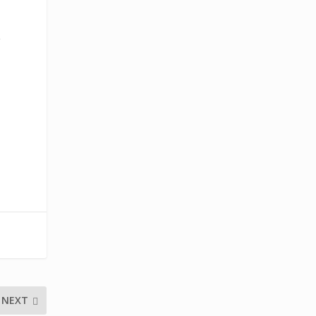
ί
NEXT