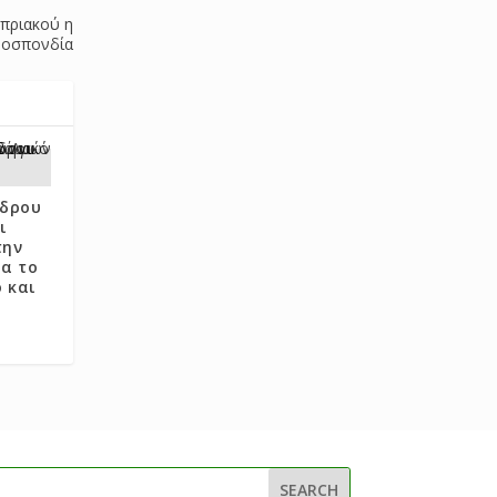
πριακού η
μοσπονδία
έδρου
ι
την
ια το
 και