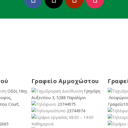
σού
Γραφείο Αμμοχώστου
Γραφε
Οδός 16ης
Γρηγόρη
ροφος,
Αυξεντίου 3, 5288 Παραλίμνι
Λεοφώρος
mou Court,
23744975
Γραφείο10
23744974
08:00 – 14:00
2665
Καθημερινά