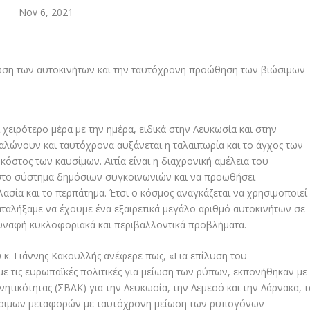
Nov 6, 2021
ειρότερο μέρα με την ημέρα, ειδικά στην Λευκωσία και στην
αλώνουν και ταυτόχρονα αυξάνεται η ταλαιπωρία και το άγχος των
όστος των καυσίμων. Αιτία είναι η διαχρονική αμέλεια του
ιστο σύστημα δημόσιων συγκοινωνιών και να προωθήσει
λασία και το περπάτημα. Έτσι ο κόσμος αναγκάζεται να χρησιμοποιεί
καταλήξαμε να έχουμε ένα εξαιρετικά μεγάλο αριθμό αυτοκινήτων σε
συναφή κυκλοφοριακά και περιβαλλοντικά προβλήματα.
κ. Γιάννης Κακουλλής ανέφερε πως, «Για επίλυση του
τις ευρωπαϊκές πολιτικές για μείωση των ρύπων, εκπονήθηκαν με
ητικότητας (ΣΒΑΚ) για την Λευκωσία, την Λεμεσό και την Λάρνακα, τ
ώσιμων μεταφορών με ταυτόχρονη μείωση των ρυπογόνων