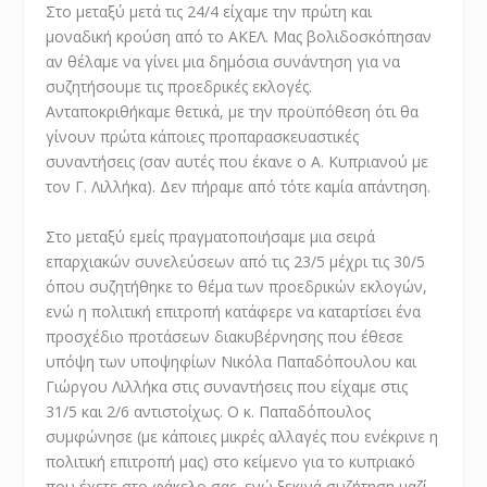
Στο μεταξύ μετά τις 24/4 είχαμε την πρώτη και
μοναδική κρούση από το ΑΚΕΛ. Μας βολιδοσκόπησαν
αν θέλαμε να γίνει μια δημόσια συνάντηση για να
συζητήσουμε τις προεδρικές εκλογές.
Ανταποκριθήκαμε θετικά, με την προϋπόθεση ότι θα
γίνουν πρώτα κάποιες προπαρασκευαστικές
συναντήσεις (σαν αυτές που έκανε ο Α. Κυπριανού με
τον Γ. Λιλλήκα). Δεν πήραμε από τότε καμία απάντηση.
Στο μεταξύ εμείς πραγματοποιήσαμε μια σειρά
επαρχιακών συνελεύσεων από τις 23/5 μέχρι τις 30/5
όπου συζητήθηκε το θέμα των προεδρικών εκλογών,
ενώ η πολιτική επιτροπή κατάφερε να καταρτίσει ένα
προσχέδιο προτάσεων διακυβέρνησης που έθεσε
υπόψη των υποψηφίων Νικόλα Παπαδόπουλου και
Γιώργου Λιλλήκα στις συναντήσεις που είχαμε στις
31/5 και 2/6 αντιστοίχως. Ο κ. Παπαδόπουλος
συμφώνησε (με κάποιες μικρές αλλαγές που ενέκρινε η
πολιτική επιτροπή μας) στο κείμενο για το κυπριακό
που έχετε στο φάκελο σας, ενώ ξεκινά συζήτηση μαζί