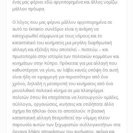
ένας μας φέρνει εδώ αργοπορημένα και άλλος νομίζω
μάλλον πρόωρα.
Ο λόγος που μας φέρνει μάλλον αργοπορημένα σε
αυτό το έκτακτο συνέδριο είναι η ανάγκη να
κατοχυρωθεί σύμφωνα με τους νόμους και το
καταστατικό του κινήματος μια μεγάλη διαρθρωτική
αλλαγή και εξέλιξη που αποτελεί – πιστεύω – και
πρωτοπορία στην ιστορία των πολιτικών κομμάτων και
κινημάτων στην Κύπρο. Πρόκειται για μια αλλαγή που
καθυστέρησε να γίνει, αν λάβει κανείς υπόψη ότι αυτή
είναι ήδη σε εφαρμογή για περισσότερο από ένα
χρόνο, δηλαδή η μετατροπή του κινήματος από ένα
μονολιθικό πολιτικό κίνημα σε μια πλατφόρμα
πολιτών όπου θα επιτρέπεται να λειτουργούν ομάδες,
σύλλογοι, οργανώσεις, κινήσεις και οτιδήποτε άλλο
σχήμα θα ήθελαν όσοι το αποτελούν. Η βασική
καταστατική αλλαγή θεσμοθετεί την νόμιμη πλέον
παρουσία αυτών των ξεχωριστών συλλογικοτήτων στα
όργανα λήψης αποφάσεων του κινήματος, ακόμα και