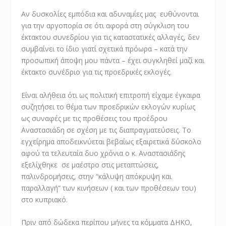
Αν δυσκολίες εμπόδια και αδυναμίες μας ευθύνονται
για την αργοπορία σε ότι αφορά στη σύγκλιση του
έκτακτου συνεδρίου για τις καταστατικές αλλαγές, δεν
συμβαίνει το ίδιο γιατί σχετικά πρόωρα – κατά την
προσωπική άποψη μου πάντα – έχει συγκληθεί μαζί και
έκτακτο συνέδριο για τις προεδρικές εκλογές.
Είναι αλήθεια ότι ως πολιτική επιτροπή είχαμε έγκαιρα
συζητήσει το θέμα των προεδρικών εκλογών κυρίως
ως συναφές με τις προθέσεις του προέδρου
Αναστασιάδη σε σχέση με τις διαπραγματεύσεις. Το
εγχείρημα αποδεικνύεται βεβαίως εξαιρετικά δύσκολο
αφού τα τελευταία δυο χρόνια ο κ. Αναστασιάδης
εξελίχθηκε σε μαέστρο στις μεταπτώσεις,
παλινδρομήσεις, στην “κάλυψη απόκρυψη και
παραλλαγή” των κινήσεων ( και των προθέσεων του)
στο κυπριακό.
Πριν από δώδεκα περίπου μήνες τα κόμματα ΔΗΚΟ,