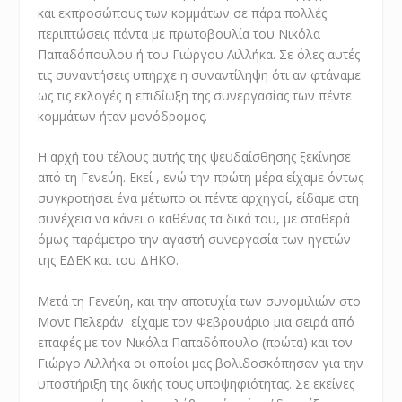
και εκπροσώπους των κομμάτων σε πάρα πολλές
περιπτώσεις πάντα με πρωτοβουλία του Νικόλα
Παπαδόπουλου ή του Γιώργου Λιλλήκα. Σε όλες αυτές
τις συναντήσεις υπήρχε η συναντίληψη ότι αν φτάναμε
ως τις εκλογές η επιδίωξη της συνεργασίας των πέντε
κομμάτων ήταν μονόδρομος.
Η αρχή του τέλους αυτής της ψευδαίσθησης ξεκίνησε
από τη Γενεύη. Εκεί , ενώ την πρώτη μέρα είχαμε όντως
συγκροτήσει ένα μέτωπο οι πέντε αρχηγοί, είδαμε στη
συνέχεια να κάνει ο καθένας τα δικά του, με σταθερά
όμως παράμετρο την αγαστή συνεργασία των ηγετών
της ΕΔΕΚ και του ΔΗΚΟ.
Μετά τη Γενεύη, και την αποτυχία των συνομιλιών στο
Μοντ Πελεράν είχαμε τον Φεβρουάριο μια σειρά από
επαφές με τον Νικόλα Παπαδόπουλο (πρώτα) και τον
Γιώργο Λιλλήκα οι οποίοι μας βολιδοσκόπησαν για την
υποστήριξη της δικής τους υποψηφιότητας. Σε εκείνες