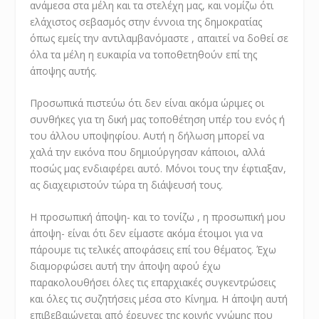
ανάμεσα στα μέλη και τα στελέχη μας, και νομίζω ότι
ελάχιστος σεβασμός στην έννοια της δημοκρατίας
όπως εμείς την αντιλαμβανόμαστε , απαιτεί να δοθεί σε
όλα τα μέλη η ευκαιρία να τοποθετηθούν επί της
άποψης αυτής.
Προσωπικά πιστεύω ότι δεν είναι ακόμα ώριμες οι
συνθήκες για τη δική μας τοποθέτηση υπέρ του ενός ή
του άλλου υποψηφίου. Αυτή η δήλωση μπορεί να
χαλά την εικόνα που δημιούργησαν κάποιοι, αλλά
ποσώς μας ενδιαφέρει αυτό. Μόνοι τους την έφτιαξαν,
ας διαχειριστούν τώρα τη διάψευσή τους.
Η προσωπική άποψη- και το τονίζω , η προσωπική μου
άποψη- είναι ότι δεν είμαστε ακόμα έτοιμοι για να
πάρουμε τις τελικές αποφάσεις επί του θέματος. Έχω
διαμορφώσει αυτή την άποψη αφού έχω
παρακολουθήσει όλες τις επαρχιακές συγκεντρώσεις
και όλες τις συζητήσεις μέσα στο Κίνημα. Η άποψη αυτή
επιβεβαιώνεται από έρευνες της κοινής γνώμης που