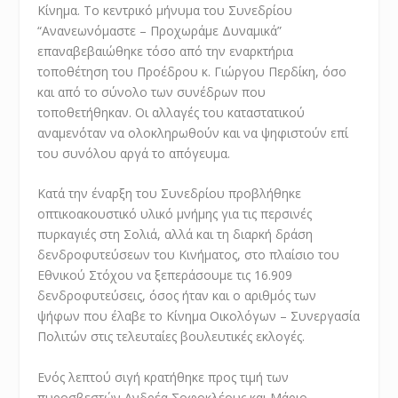
Κίνημα. Το κεντρικό μήνυμα του Συνεδρίου
“Ανανεωνόμαστε – Προχωράμε Δυναμικά”
επαναβεβαιώθηκε τόσο από την εναρκτήρια
τοποθέτηση του Προέδρου κ. Γιώργου Περδίκη, όσο
και από το σύνολο των συνέδρων που
τοποθετήθηκαν. Οι αλλαγές του καταστατικού
αναμενόταν να ολοκληρωθούν και να ψηφιστούν επί
του συνόλου αργά το απόγευμα.
Κατά την έναρξη του Συνεδρίου προβλήθηκε
οπτικοακουστικό υλικό μνήμης για τις περσινές
πυρκαγιές στη Σολιά, αλλά και τη διαρκή δράση
δενδροφυτεύσεων του Κινήματος, στο πλαίσιο του
Εθνικού Στόχου να ξεπεράσουμε τις 16.909
δενδροφυτεύσεις, όσος ήταν και ο αριθμός των
ψήφων που έλαβε το Κίνημα Οικολόγων – Συνεργασία
Πολιτών στις τελευταίες βουλευτικές εκλογές.
Ενός λεπτού σιγή κρατήθηκε προς τιμή των
πυροσβεστών Ανδρέα Σοφοκλέους και Μάριο