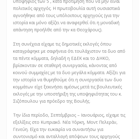
υποψήφιος των 5 , κατά προτίμηση που να μην είναι
πολιτικός αρχηγός. Η πρωτοβουλία αυτή ουσιαστικά
αγνοήθηκε από τους υπόλοιπους αρχηγούς (για την
ιστορία και μόνο αξίζει να αναφερθεί ότι η μοναδική
απάντηση προήλθε από την κα Θεοχάρους).
Στη συνέχεια είχαμε τις δημοτικές εκλογές όπου
καταγράφηκε με σαφήνεια ότι τουλάχιστον τα δυο από
τα πέντε κόμματα, δηλαδή η ΕΔΕΚ και το ΔΗΚΟ,
βρίσκονταν σε σταθερή συνεργασία, κάνοντας από
κοινού συμμαχίες με τα δυο μεγάλα κόμματα. Αξίζει για
την ιστορία να θυμηθούμε ότι η συνεργασία των δυο
κομμάτων είχε ξεκινήσει αμέσως μετά τις βουλευτικές
εκλογές με την υποστήριξη της υποψηφιότητας του κ.
Σιζόπουλου για πρόεδρο της Βουλής.
Την ίδια περίοδο, Σεπτέμβριος – Ιανουάριος, είχαμε τις
εξελίξεις στο Κυπριακό. Νέα Υόρκη, Μοντ Πελεράν,
Γενεύη. Είχα την ευκαιρία να συναντήσω για
συντονισμό και ανταλλαγή απόψεων τους αρχηγούς