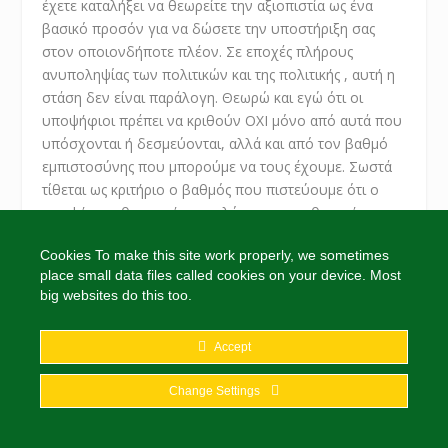
έχετε καταλήξει να θεωρείτε την αξιοπιστία ως ένα
βασικό προσόν για να δώσετε την υποστήριξη σας
στον οποιονδήποτε πλέον. Σε εποχές πλήρους
ανυποληψίας των πολιτικών και της πολιτικής , αυτή η
στάση δεν είναι παράλογη. Θεωρώ και εγώ ότι οι
υποψήφιοι πρέπει να κριθούν ΟΧΙ μόνο από αυτά που
υπόσχονται ή δεσμεύονται, αλλά και από τον βαθμό
εμπιστοσύνης που μπορούμε να τους έχουμε. Σωστά
τίθεται ως κριτήριο ο βαθμός που πιστεύουμε ότι ο
υποψήφιος θα κρατήσει το λόγο του και θα τιμήσει την
υπογραφή του. Ένα τρίτο κριτήριο που είναι σχετικό
Cookies To make this site work properly, we sometimes
με το προηγούμενο για το οποίο έχω σημειώσει ότι
place small data files called cookies on your device. Most
έχετε προβληματιστεί είναι ο βαθμός συνεργασίας που
big websites do this too.
αναμένεται να υπάρχει με τον υποψήφιο πριν την
εκλογή του και κυρίως αν και εφόσον εκλεγεί. Τα δυο
Accept
προηγούμενα κριτήρια έχουν να κάνουν και με το
“ποιόν” των πολιτικών δυνάμεων που υποστηρίζουν
Change Settings
τον υποψήφιο, αλλά και το “ποιόν” των ανθρώπων
που τον περιτριγυρίζουν. Ένα τέταρτο κριτήριο έχει να
κάνει με την εκλεξιμότητα του υποψηφίου. Διότι είναι