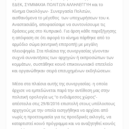
ΕΔΕΚ, ΣΥΜΜΑΧΙΑ ΠΟΛΙΤΩΝ ΑΛΛΗΛΕΓΓΥΗ και το
Κίνημα Οικολόγων- Συνεργασία Πολιτών,
αισθανόμενα το μέγεθος των υποχωρήσεων του κ.
Αναστασιάδη, αποφασίσαμε να συντονίσουμε τις
δράσεις μας στο Κυπριακό. Για άρση κάθε παρεξήγησης
η απόφαση σε ότι αφορά το κίνημα πάρθηκε από το
αρμόδιο σώμα (κεντρική επιτροπή) με μεγάλη
πλειοψηφία. Στα πλαίσια της συνεργασίας γίνονταν
συχνά συναντήσεις των αρχηγών ή εκπροσώπων των
κομμάτων, συστάθηκε κοινό επικοινωνιακό επιτελείο
και οργανώθηκαν σειρά επιτυχημένων εκδηλώσεων.
Μέσα στα πλαίσια αυτής της συνεργασίας- η οποία
άρχισε να εμπεδώνεται παρά την αντίθεση μας στην
πολιτική ορολογία ως “ο ενδιάμεσος χώρος”-
απέστειλα στις 29/8/2016 επιστολή στους υπόλοιπους
αρχηγούς με την οποία εισηγήθηκα να αρχίσει από
νωρίς η προετοιμασία για τις προεδρικές εκλογές, να
καταρτιστεί κοινό πρόγραμμα και να αναζητηθεί κοινός