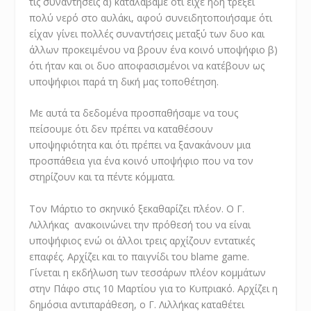
τις συναντήσεις α) καταλάβαμε ότι είχε ήδη τρέξει
πολύ νερό στο αυλάκι, αφού συνειδητοποιήσαμε ότι
είχαν γίνει πολλές συναντήσεις μεταξύ των δυο και
άλλων προκειμένου να βρουν ένα κοινό υποψήφιο β)
ότι ήταν και οι δυο αποφασισμένοι να κατέβουν ως
υποψήφιοι παρά τη δική μας τοποθέτηση.
Με αυτά τα δεδομένα προσπαθήσαμε να τους
πείσουμε ότι δεν πρέπει να καταθέσουν
υποψηφιότητα και ότι πρέπει να ξανακάνουν μια
προσπάθεια για ένα κοινό υποψήφιο που να τον
στηρίζουν και τα πέντε κόμματα.
Τον Μάρτιο το σκηνικό ξεκαθαρίζει πλέον. Ο Γ.
Λιλλήκας ανακοινώνει την πρόθεσή του να είναι
υποψήφιος ενώ οι άλλοι τρεις αρχίζουν εντατικές
επαφές. Αρχίζει και το παιγνίδι του blame game.
Γίνεται η εκδήλωση των τεσσάρων πλέον κομμάτων
στην Πάφο στις 10 Μαρτίου για το Κυπριακό. Αρχίζει η
δημόσια αντιπαράθεση, ο Γ. Λιλλήκας καταθέτει