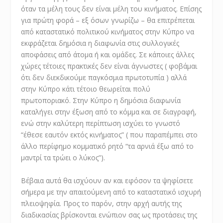
όταν τα μέλη τους δεν είναι μέλη του κινήματος. Επίσης
για πρώτη φορά – εξ όσων γνωρίζω – θα επιτρέπεται
από καταστατικό πολιτικού κινήματος στην Κύπρο να
εκφράζεται δημόσια η διαφωνία στις συλλογικές
αποφάσεις από άτομα ή και ομάδες. Σε κάποιες άλλες
χώρες τέτοιες πρακτικές δεν είναι άγνωστες ( φοβάμαι
ότι δεν διεκδικούμε παγκόσμια πρωτοτυπία ) αλλά
στην Κύπρο κάτι τέτοιο θεωρείται πολύ
πρωτοποριακό. Στην Κύπρο η δημόσια διαφωνία
καταλήγει στην έξωση από το κόμμα και σε διαγραφή,
ενώ στην καλύτερη περίπτωση ισχύει το γνωστό
“έθεσε εαυτόν εκτός κινήματος” ( που παραπέμπει στο
άλλο περίφημο κομματικό ρητό “τα αρνιά έξω από το
μαντρί τα τρώει ο λύκος”).
Βέβαια αυτά θα ισχύουν αν και εφόσον τα ψηφίσετε
σήμερα με την απαιτούμενη από το καταστατικό ισχυρή
πλειοψηφία. Προς το παρόν, στην αρχή αυτής της
διαδικασίας βρίσκονται ενώπιον σας ως προτάσεις της