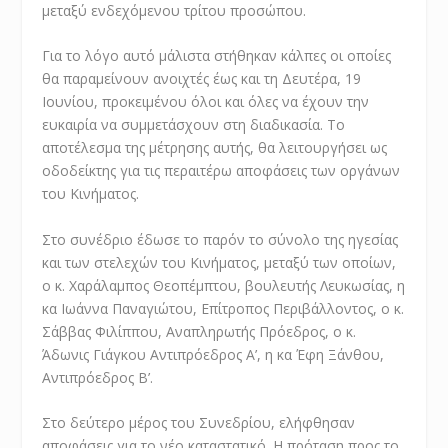
μεταξύ ενδεχόμενου τρίτου προσώπου.
Για το λόγο αυτό μάλιστα στήθηκαν κάλπες οι οποίες
θα παραμείνουν ανοιχτές έως και τη Δευτέρα, 19
Ιουνίου, προκειμένου όλοι και όλες να έχουν την
ευκαιρία να συμμετάσχουν στη διαδικασία. Το
αποτέλεσμα της μέτρησης αυτής, θα λειτουργήσει ως
οδοδείκτης για τις περαιτέρω αποφάσεις των οργάνων
του Κινήματος.
Στο συνέδριο έδωσε το παρόν το σύνολο της ηγεσίας
και των στελεχών του Κινήματος, μεταξύ των οποίων,
ο κ. Χαράλαμπος Θεοπέμπτου, βουλευτής Λευκωσίας, η
κα Ιωάννα Παναγιώτου, Επίτροπος Περιβάλλοντος, ο κ.
Σάββας Φιλίππου, Αναπληρωτής Πρόεδρος, ο κ.
Άδωνις Γιάγκου Αντιπρόεδρος Α’, η κα Έφη Ξάνθου,
Αντιπρόεδρος Β’.
Στο δεύτερο μέρος του Συνεδρίου, ελήφθησαν
αποφάσεις για το νέο καταστατικό. Η πρόταση προς το