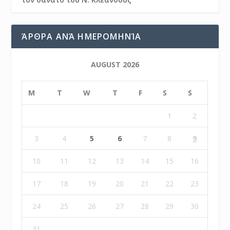
ΆΡΘΡΑ ΑΝΆ ΗΜΕΡΟΜΗΝΊΑ
AUGUST 2026
M
T
W
T
F
S
S
1
2
3
4
5
6
7
8
9
10
11
12
13
14
15
16
17
18
19
20
21
22
23
24
25
26
27
28
29
30
31