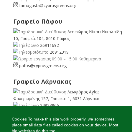
famagusta@
cyprusgreens.org
Γραφείο Πάφου
Λεοφώρος Νίκου Νικολαίδη
10, Γραφείο104, 8010 Πάφος
26911692
26912319
09:00 – 15:00 Καθημερινά
pafos@cyprusgreens.org
Γραφείο Λάρνακας
Λεωφόρος Αγίας
Φανερωμένης 157, Γραφείο 1, 6031 Λάρνακα
24823966
24823967
08:00 – 16:00 Καθημερινά
Cookies To make this site work properly, we sometimes
place small data files called cookies on your device. Most
larnaka@cyprusgreens.
org
big websites do this too.