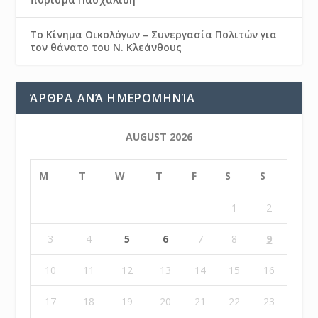
Το Κίνημα Οικολόγων – Συνεργασία Πολιτών για
τον θάνατο του Ν. Κλεάνθους
ΆΡΘΡΑ ΑΝΆ ΗΜΕΡΟΜΗΝΊΑ
AUGUST 2026
M
T
W
T
F
S
S
1
2
3
4
5
6
7
8
9
10
11
12
13
14
15
16
17
18
19
20
21
22
23