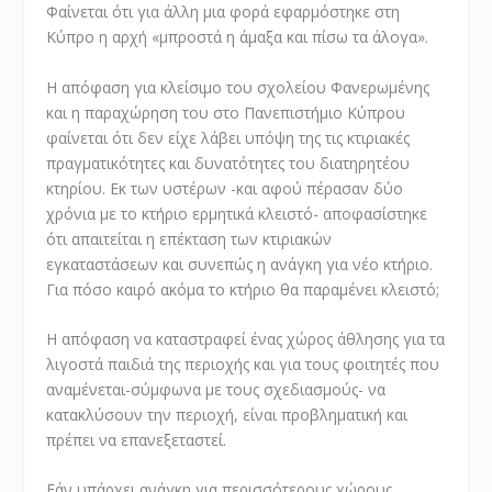
Φαίνεται ότι για άλλη μια φορά εφαρμόστηκε στη
Κύπρο η αρχή «μπροστά η άμαξα και πίσω τα άλογα».
Η απόφαση για κλείσιμο του σχολείου Φανερωμένης
και η παραχώρηση του στο Πανεπιστήμιο Κύπρου
φαίνεται ότι δεν είχε λάβει υπόψη της τις κτιριακές
πραγματικότητες και δυνατότητες του διατηρητέου
κτηρίου. Εκ των υστέρων -και αφού πέρασαν δύο
χρόνια με το κτήριο ερμητικά κλειστό- αποφασίστηκε
ότι απαιτείται η επέκταση των κτιριακών
εγκαταστάσεων και συνεπώς η ανάγκη για νέο κτήριο.
Για πόσο καιρό ακόμα το κτήριο θα παραμένει κλειστό;
Η απόφαση να καταστραφεί ένας χώρος άθλησης για τα
λιγοστά παιδιά της περιοχής και για τους φοιτητές που
αναμένεται-σύμφωνα με τους σχεδιασμούς- να
κατακλύσουν την περιοχή, είναι προβληματική και
πρέπει να επανεξεταστεί.
Εάν υπάρχει ανάγκη για περισσότερους χώρους