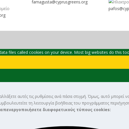
famagusta@
cyprusgreens.org
pafos@cyp
org
ta files called cookies on your device. Most big websites do this too
λλάξετε αυτές τις ρυθμίσεις ανά πάσα στιγμή. Όμως, αυτό μπορεί να
συμβουλευτείτε τη λειτουργία βοήθειας του προγράμματος περιήγηση
 απενεργοποιήσετε διαφορετικούς τύπους cookies: