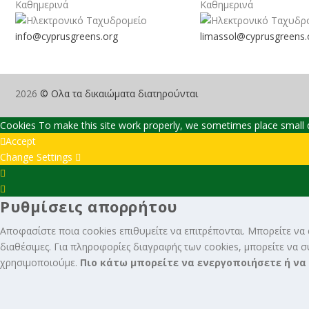
Καθημερινά
Καθημερινά
info@cyprusgreens.org
limassol@
cyprusgreens.
2026
© Ολα τα δικαιώματα διατηρούνται
Cookies To make this site work properly, we sometimes place small da
Accept
Change Settings
Cookie
Box
Cookie
Ρυθμίσεις απορρήτου
Settings
Box
Settings
Αποφασίστε ποια cookies επιθυμείτε να επιτρέπονται. Μπορείτε να α
διαθέσιμες. Για πληροφορίες διαγραφής των cookies, μπορείτε να 
χρησιμοποιούμε.
Πιο κάτω μπορείτε να ενεργοποιήσετε ή να