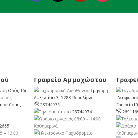
σού
Γραφείο Αμμοχώστου
Γραφε
Οδός 16ης
Γρηγόρη
ροφος,
Αυξεντίου 3, 5288 Παραλίμνι
Λεοφώρος
mou Court,
23744975
Γραφείο10
23744974
269116
08:00 – 14:00
2665
Καθημερινά
5 – 13:00
Καθημεριν